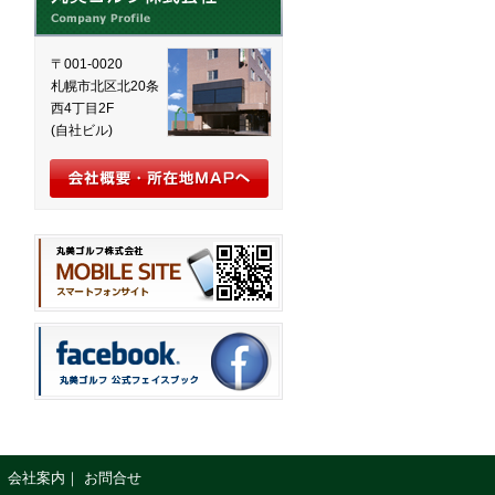
〒001-0020
札幌市北区北20条
西4丁目2F
(自社ビル)
｜
会社案内
｜
お問合せ