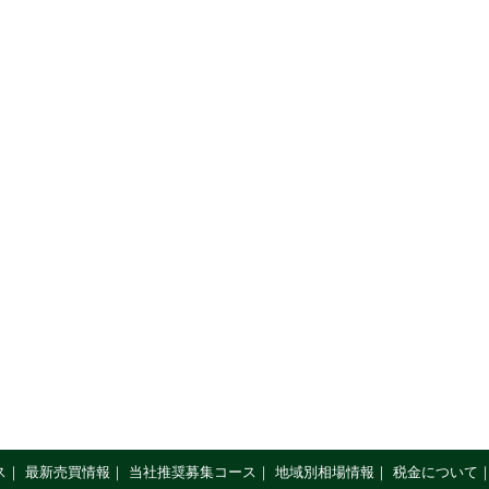
ス
｜
最新売買情報
｜
当社推奨募集コース
｜
地域別相場情報
｜
税金について