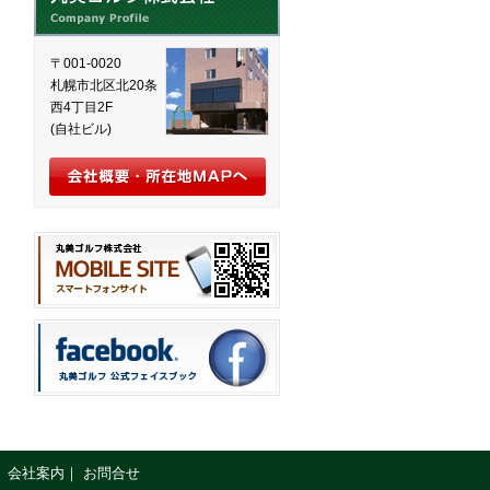
〒001-0020
札幌市北区北20条
西4丁目2F
(自社ビル)
｜
会社案内
｜
お問合せ