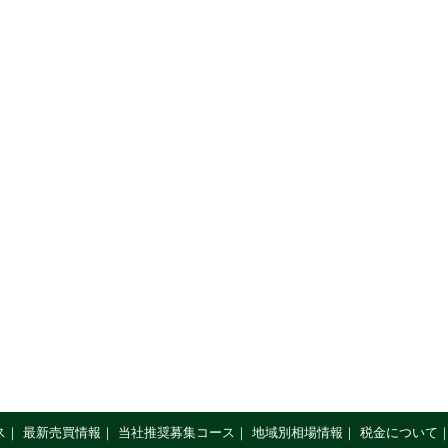
ス
｜
最新売買情報
｜
当社推奨募集コース
｜
地域別相場情報
｜
税金について