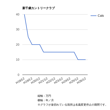
新千歳カントリークラブ
40
Cats
30
20
10
0
H21/12
H18/12
H25/12
H22/12
H19/12
H26/12
H23/12
H20/12
H24/12
縦軸：万円
横軸：年／月
※グラフが途切れている箇所は名義変更停止の期間です。