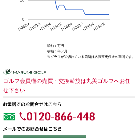
20
0
H23/04
H10/12
H15/12
H20/12
H08/04
H25/12
H13/04
H18/04
縦軸：万円
横軸：年／月
※グラフが途切れている箇所は名義変更停止の期間です。
ゴルフ会員権の売買・交換斡旋は丸美ゴルフへお任
せ下さい