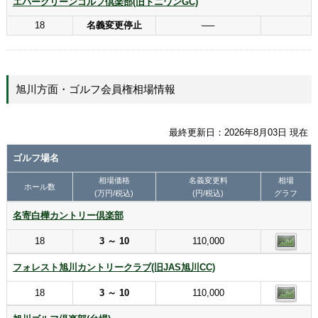
エバーグリーンゴルフ倶楽部(旧トニワンGC)
18
名義変更停止
──
旭川方面・ゴルフ会員権相場情報
最終更新日：2026年8月03日 現在
ゴルフ場名
相場価格
名義変更料
相場
ホール数
(万円/税込)
(円/税込)
グラフ
名寄白樺カントリー倶楽部
18
3 ～ 10
110,000
フォレスト旭川カントリークラブ(旧JAS旭川CC)
18
3 ～ 10
110,000