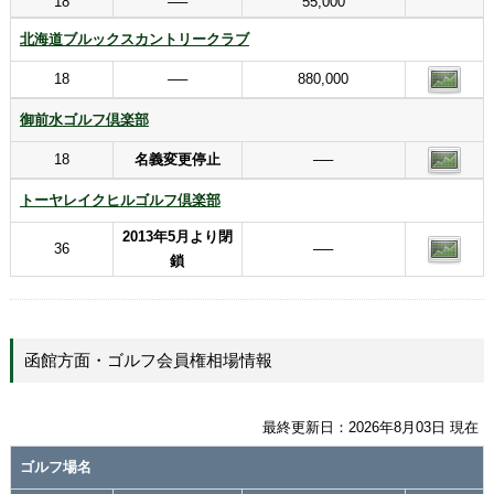
18
──
55,000
北海道ブルックスカントリークラブ
18
──
880,000
御前水ゴルフ倶楽部
18
名義変更停止
──
トーヤレイクヒルゴルフ倶楽部
2013年5月より閉
36
──
鎖
函館方面・ゴルフ会員権相場情報
最終更新日：2026年8月03日 現在
ゴルフ場名