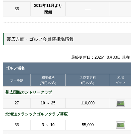
2013年11月より
36
──
閉鎖
帯広方面・ゴルフ会員権相場情報
最終更新日：2026年8月03日 現在
ゴルフ場名
相場価格
名義変更料
相場
ホール数
(万円/税込)
(円/税込)
グラフ
帯広国際カントリークラブ
27
10 ～ 25
110,000
北海道クラシックゴルフクラブ帯広
36
3 ～ 10
55,000