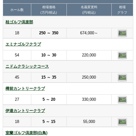
相場価格
名義変更料
相場
ホール数
(万円/税込)
(円/税込)
グラフ
桂ゴルフ倶楽部
18
250 ～ 350
674,000～
エミナゴルフクラブ
54
10 ～ 30
220,000
ニドムクラシックコース
45
15 ～ 35
250,000
樽前カントリークラブ
27
5 ～ 20
330,000
伊達カントリークラブ
18
5 ～ 15
55,000
室蘭ゴルフ倶楽部(白鳥)