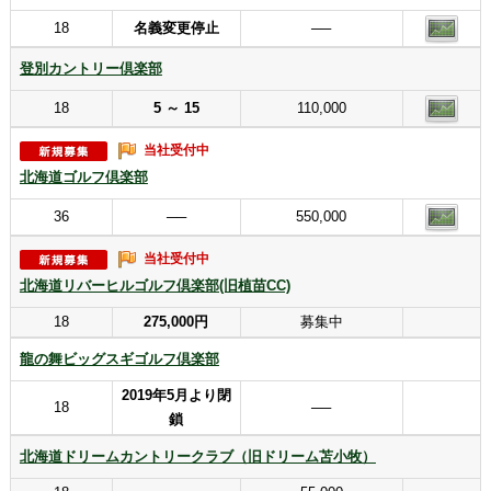
18
名義変更停止
──
登別カントリー倶楽部
18
5 ～ 15
110,000
当社受付中
北海道ゴルフ倶楽部
36
──
550,000
当社受付中
北海道リバーヒルゴルフ倶楽部(旧植苗CC)
18
275,000円
募集中
龍の舞ビッグスギゴルフ倶楽部
2019年5月より閉
18
──
鎖
北海道ドリームカントリークラブ（旧ドリーム苫小牧）