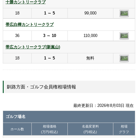
十勝カントリークラブ
18
1 ～ 5
99,000
帯広白樺カントリークラブ
36
3 ～ 10
110,000
帯広カントリークラブ(新嵐山)
18
1 ～ 5
無料
釧路方面・ゴルフ会員権相場情報
最終更新日：2026年8月03日 現在
ゴルフ場名
相場価格
名義変更料
相場
ホール数
(万円/税込)
(円/税込)
グラフ