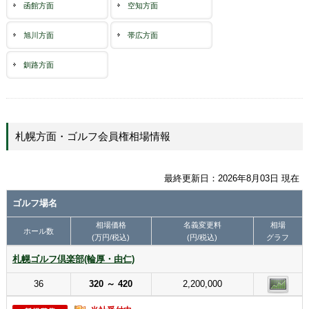
函館方面
空知方面
旭川方面
帯広方面
釧路方面
札幌方面・ゴルフ会員権相場情報
最終更新日：2026年8月03日 現在
ゴルフ場名
相場価格
名義変更料
相場
ホール数
(万円/税込)
(円/税込)
グラフ
札幌ゴルフ倶楽部(輪厚・由仁)
36
320 ～ 420
2,200,000