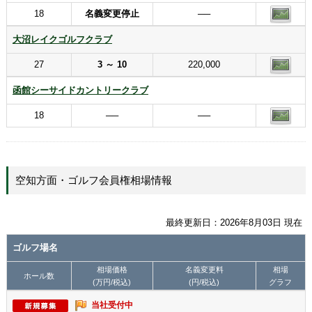
18
名義変更停止
──
大沼レイクゴルフクラブ
27
3 ～ 10
220,000
函館シーサイドカントリークラブ
18
──
──
空知方面・ゴルフ会員権相場情報
最終更新日：2026年8月03日 現在
ゴルフ場名
相場価格
名義変更料
相場
ホール数
(万円/税込)
(円/税込)
グラフ
当社受付中