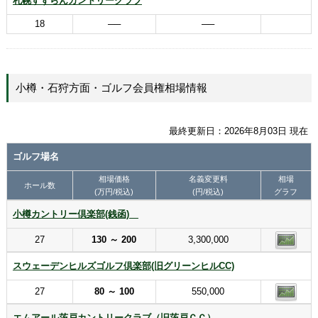
札幌すずらんカントリークラブ
18
──
──
小樽・石狩方面・ゴルフ会員権相場情報
最終更新日：2026年8月03日 現在
ゴルフ場名
相場価格
名義変更料
相場
ホール数
(万円/税込)
(円/税込)
グラフ
小樽カントリー倶楽部(銭函)
27
130 ～ 200
3,300,000
スウェーデンヒルズゴルフ倶楽部(旧グリーンヒルCC)
27
80 ～ 100
550,000
エムアール茨戸カントリークラブ（旧茨戸ＣＣ）