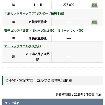
18
1 ～ 5
275,000
千歳カントリークラブ(旧スポーツ振興千歳)
18
名義変更停止
──
安平ゴルフ倶楽部（旧セベズヒルGC・旧オークウッドGC）
18
名義変更停止
──
アーレックスゴルフ倶楽部
2013年5月より閉
18
──
鎖
苫小牧・室蘭方面・ゴルフ会員権相場情報
最終更新日：2026年8月03日 現在
ゴルフ場名