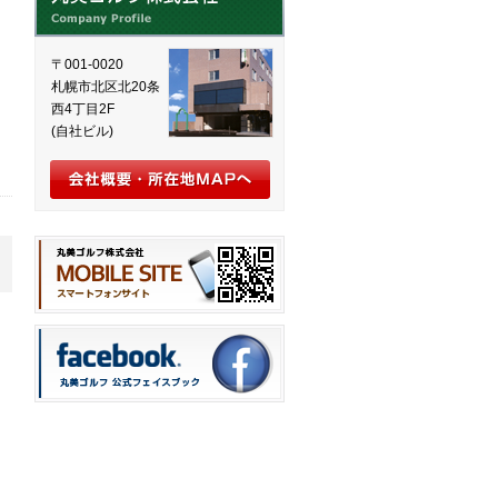
〒001-0020
札幌市北区北20条
西4丁目2F
(自社ビル)