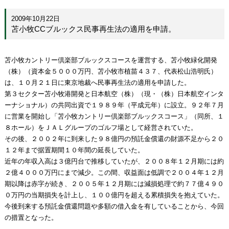
2009年10月22日
苫小牧CCブルックス民事再生法の適用を申請。
苫小牧カントリー倶楽部ブルックスコースを運営する、苫小牧緑化開発
（株）（資本金５０００万円、苫小牧市植苗４３７、代表松山浩明氏）
は、１０月２１日に東京地裁へ民事再生法の適用を申請した。
第３セクター苫小牧港開発と日本航空（株）（現・（株）日本航空インタ
ーナショナル）の共同出資で１９８９年（平成元年）に設立。９２年７月
に営業を開始し「苫小牧カントリー倶楽部ブルックスコース」（同所、１
８ホール）をＪＡＬグループのゴルフ場として経営されていた。
その後、２００２年に到来した９８億円の預託金償還の財源不足から２０
１２年まで据置期間１０年間の延長していた。
近年の年収入高は３億円台で推移していたが、２００８年１２月期には約
２億４０００万円にまで減少。この間、収益面は低調で２００４年１２月
期以降は赤字が続き、２００５年１２月期には減損処理で約７７億４９０
０万円の当期損失を計上し、１００億円を超える累積損失を抱えていた。
今後到来する預託金償還問題や多額の借入金を有していることから、今回
の措置となった。